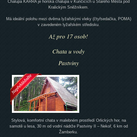
Chalupa KARRA je horská chalupa v Kunčicích u Starého Města pod
Kralickým Sněžníkem.
Má ideální polohu mezi dvěma lyžařskými vleky (čtyřsedačka, POMA)
v zavedeném lyžařském středisku.
Až pro 17 osob!
Chata u vody
Pastviny
Stylová, komfortní chata v malebném prostředí Orlických hor, na
samotě u lesa, 30 m od vodní nádrže Pastviny II – Nekoř, 6 km od
Žamberku.