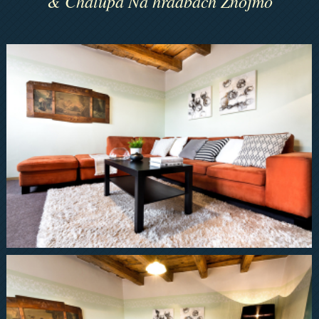
& Chalupa Na hradbách Znojmo